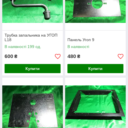
Трубка запальника на УГОП
L18
Панель Угоп 9
В наявності 199 од.
В наявності
600
480
₴
₴
Купити
Купити