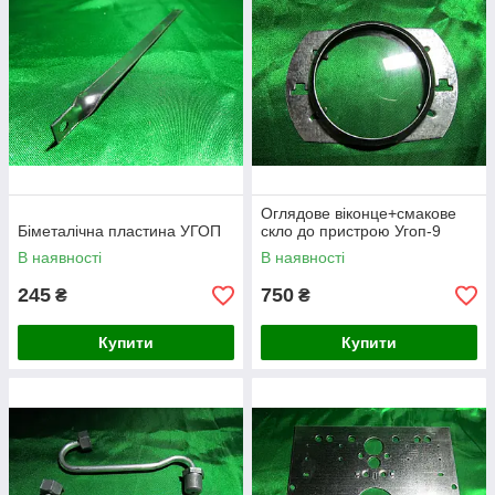
Оглядове віконце+смакове
Біметалічна пластина УГОП
скло до пристрою Угоп-9
В наявності
В наявності
245
750
₴
₴
Купити
Купити