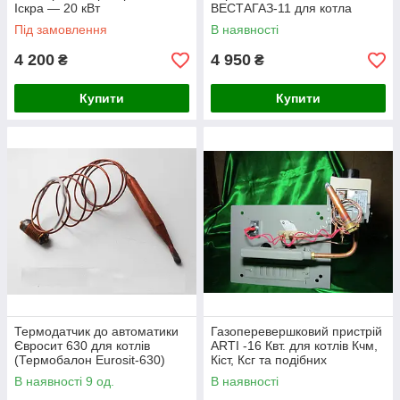
Іскра — 20 кВт
ВЕСТАГАЗ-11 для котла
ТЕРМО
Під замовлення
В наявності
4 200
4 950
₴
₴
Купити
Купити
Термодатчик до автоматики
Газоперевершковий пристрій
Євросит 630 для котлів
ARTI -16 Квт. для котлів Кчм,
(Термобалон Eurosit-630)
Кіст, Ксг та подібних
(Артемівське)
В наявності 9 од.
В наявності