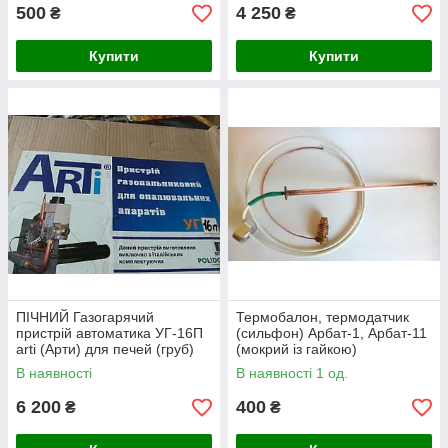
500
4 250
₴
₴
Купити
Купити
ПІЧНИЙ Газогарячий
Термобалон, термодатчик
пристрій автоматика УГ-16П
(сильфон) Арбат-1, Арбат-11
arti (Арти) для печей (груб)
(мокрий із гайкою)
АРТЕМІВКОЮ
В наявності
В наявності 1 од.
6 200
400
₴
₴