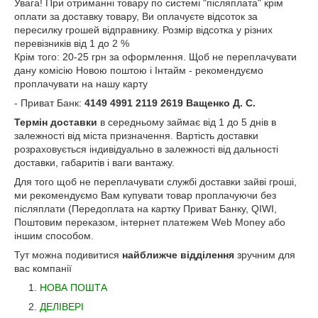
Увага! При отриманні товару по системі "післяплата" крім
оплати за доставку товару, Ви оплачуєте відсоток за
пересилку грошей відправнику. Розмір відсотка у різних
перевізників від 1 до 2 %
Крім того: 20-25 грн за оформлення. Щоб не переплачувати
дану комісію Новою поштою і Інтайм - рекомендуємо
проплачувати на нашу карту
- Приват Банк:
4149 4991 2119 2619 Ващенко Д. С.
Термін доставки
в середньому займає від 1 до 5 днів в
залежності від міста призначення. Вартість доставки
розраховується індивідуально в залежності від дальності
доставки, габаритів і ваги вантажу.
Для того щоб не переплачувати службі доставки зайві гроші,
ми рекомендуємо Вам купувати товар проплачуючи без
післяплати (Передоплата на картку Приват Банку, QIWI,
Поштовим переказом, інтернет платежем Web Money або
іншим способом.
Тут можна подивитися
найближче відділення
зручним для
вас компанії
НОВА ПОШТА
ДЕЛІВЕРІ