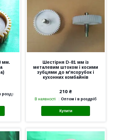
8 мм.
Шестірня D-81 мм із
та
металевим штоком і косими
а)
зубцями до м'ясорубок і
кухонних комбайнів
210 ₴
в роздріб
В наявності
Оптом і в роздріб
Купити