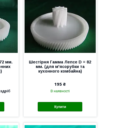
72 мм.
Шестірня Гамма Лепсе D = 82
онних
мм. (для м'ясорубки та
)
кухонного комбайна)
195 ₴
оздріб
В наявності
Купити