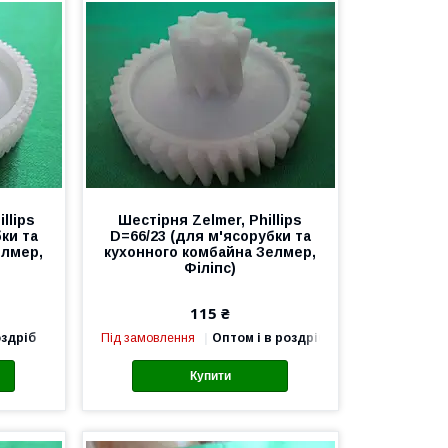
llips
Шестірня Zelmer, Phillips
ки та
D=66/23 (для м'ясорубки та
елмер,
кухонного комбайна Зелмер,
Філіпс)
115 ₴
оздріб
Під замовлення
Оптом і в роздріб
Купити