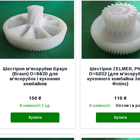
Шестірня м'ясорубки Браун
Шестірня ZELMER, Phi
(Braun) D=84/20 для
D=62/32 (для м'ясоруб
м'ясорубок і кухонних
кухонного комбайна З
комбайнів
Філіпс)
150 ₴
110 ₴
В наявності 2 од.
В наявності
Оптом і в р
Купити
Купити