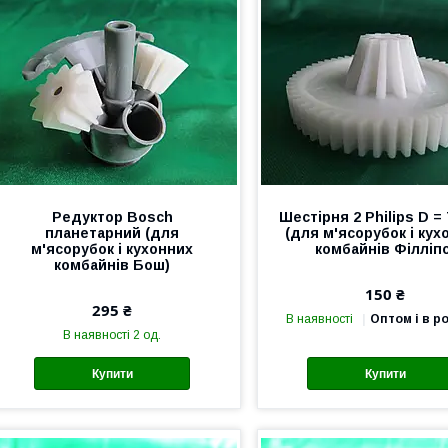
Редуктор Bosch
Шестірня 2 Philips D = 
планетарний (для
(для м'ясорубок і кух
м'ясорубок і кухонних
комбайнів Філліпс
комбайнів Бош)
150 ₴
295 ₴
В наявності
Оптом і в р
В наявності 2 од.
Купити
Купити