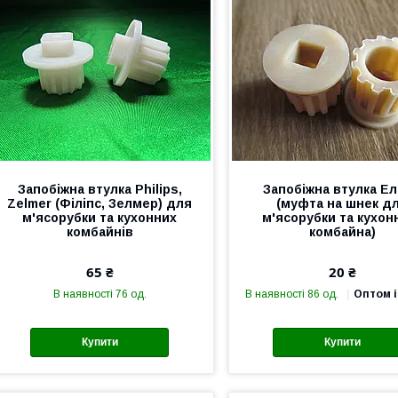
Запобіжна втулка Philips,
Запобіжна втулка Е
Zelmer (Філіпс, Зелмер) для
(муфта на шнек д
м'ясорубки та кухонних
м'ясорубки та кухон
комбайнів
комбайна)
65 ₴
20 ₴
В наявності 76 од.
В наявності 86 од.
Оптом і
Купити
Купити