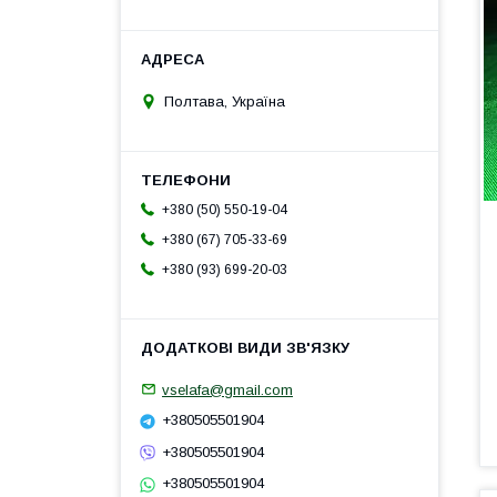
Полтава, Україна
+380 (50) 550-19-04
+380 (67) 705-33-69
+380 (93) 699-20-03
vselafa@gmail.com
+380505501904
+380505501904
+380505501904