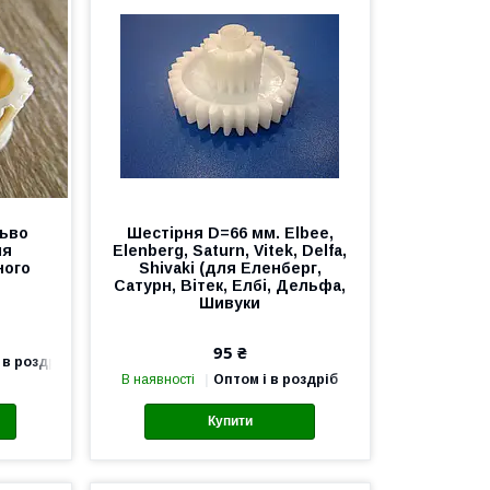
льво
Шестірня D=66 мм. Elbee,
ля
Elenberg, Saturn, Vitek, Delfa,
ного
Shivaki (для Еленберг,
Сатурн, Вітек, Елбі, Дельфа,
Шивуки
95 ₴
 в роздріб
В наявності
Оптом і в роздріб
Купити