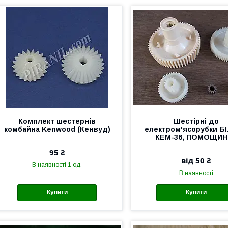
Комплект шестернів
Шестірні до
комбайна Kenwood (Кенвуд)
електром'ясорубки Б
КЕМ-36, ПОМОЩИН
95 ₴
від 50 ₴
В наявності 1 од.
В наявності
Купити
Купити