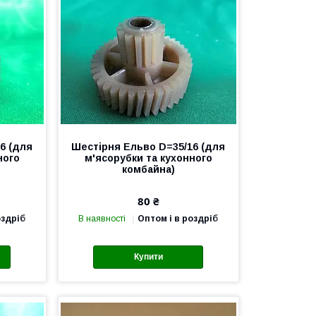
6 (для
Шестірня Ельво D=35/16 (для
ного
м'ясорубки та кухонного
комбайна)
80 ₴
оздріб
В наявності
Оптом і в роздріб
Купити