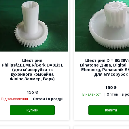
Шестірня
Шестірня D = 80/29Vi
Philips/ZELMER/Bork D=81/31
Binatone Дива, Digital,
(для м'ясорубки та
Elenberg, Panasonik S
кухонного комбайна
для м'ясорубок
Філіпс,Зелмер, Ворк)
150 ₴
155 ₴
В наявності
Оптом і в р
Під замовлення
Оптом і в роздріб
Купити
Купити