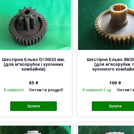
Шестірня Ельво D=50/22 мм.
Шестірня Ельво 88/2
(для м'ясорубок і кухонних
(для м'ясорубки 
комбайнів)
кухонного комбайн
85 ₴
100 ₴
В наявності
Оптом і в роздріб
В наявності 2 од.
Оптом і 
Купити
Купити