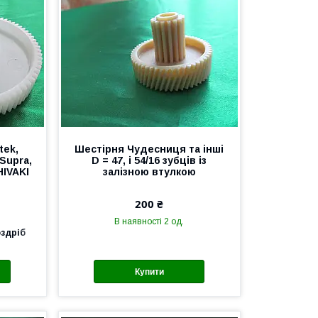
tek,
Шестірня Чудесниця та інші
 Supra,
D = 47, і 54/16 зубців із
HIVAKI
залізною втулкою
200 ₴
В наявності 2 од.
оздріб
Купити