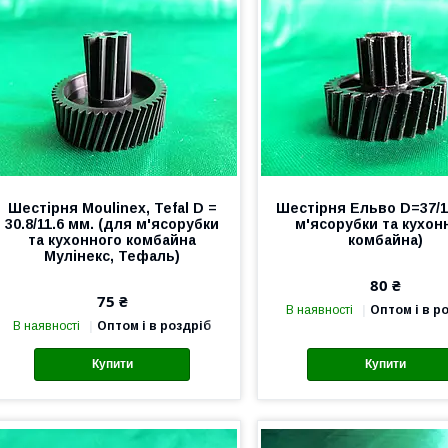
Шестірня Moulinex, Tefal D =
Шестірня Ельво D=37/1
30.8/11.6 мм. (для м'ясорубки
м'ясорубки та кухон
та кухонного комбайна
комбайна)
Мулінекс, Тефаль)
80 ₴
75 ₴
В наявності
Оптом і в р
В наявності
Оптом і в роздріб
Купити
Купити