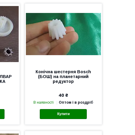
Конічна шестерня Bosch
ІЛВАР
(БОШ) на планетарний
КА
редуктор
40 ₴
В наявності
Оптом і в роздріб
Купити