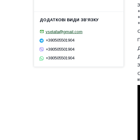
З
+
+
+
vselafa@gmail.com
П
+380505501904
Д
+380505501904
Д
+380505501904
З
О
к