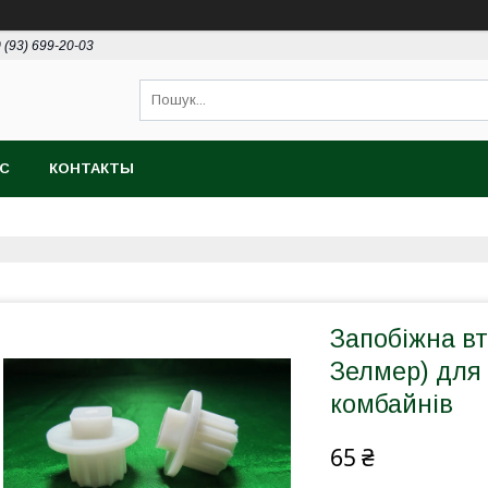
 (93) 699-20-03
АС
КОНТАКТЫ
Запобіжна вту
Зелмер) для 
комбайнів
65 ₴