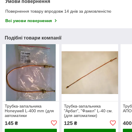
Умови повернення
Повернення товару впродовж 14 днів за домовленістю
Всі умови повернення
Подібні товари компанії
Трубка-запальника
Трубка-запальника
Труб
Honeywell L-400 mm (для
"Арбат", "Факел" L-40 см.
АПО
автоматики
(для автоматики)
145
125
400
₴
₴