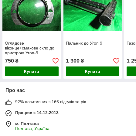
Оглядове
Пальник до Угоп 9
Газо
віконце+смакове скло до
пристрою Угоп-9
750
1 300
1 2
₴
₴
Купити
Купити
Про нас
92% позитивних з 166 відгуків за рік
Працює з 14.12.2013
м. Полтава
Полтава, Україна