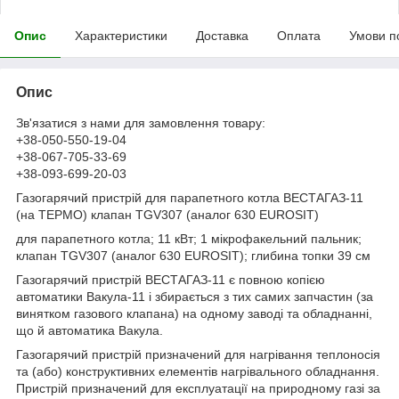
Опис
Характеристики
Доставка
Оплата
Умови п
Опис
Зв'язатися з нами для замовлення товару:
+38-050-550-19-04
+38-067-705-33-69
+38-093-699-20-03
Газогарячий пристрій для парапетного котла ВЕСТАГАЗ-11
(на ТЕРМО) клапан TGV307 (аналог 630 EUROSIT)
для парапетного котла; 11 кВт; 1 мікрофакельний пальник;
клапан TGV307 (аналог 630 EUROSIT); глибина топки 39 см
Газогарячий пристрій ВЕСТАГАЗ-11 є повною копією
автоматики Вакула-11 і збирається з тих самих запчастин (за
винятком газового клапана) на одному заводі та обладнанні,
що й автоматика Вакула.
Газогарячий пристрій призначений для нагрівання теплоносія
та (або) конструктивних елементів нагрівального обладнання.
Пристрій призначений для експлуатації на природному газі за