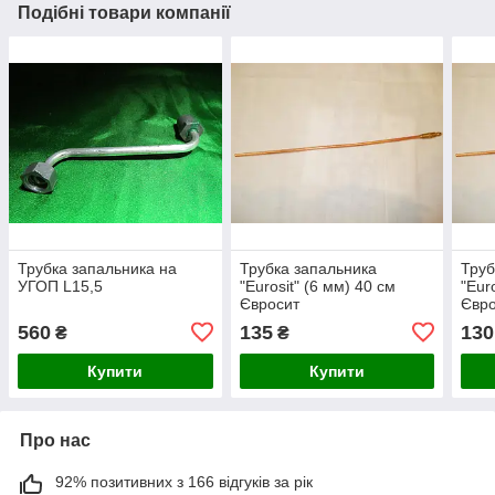
Подібні товари компанії
Трубка запальника на
Трубка запальника
Труб
УГОП L15,5
"Eurosit" (6 мм) 40 см
"Eur
Євросит
Євр
560
135
130
₴
₴
Купити
Купити
Про нас
92% позитивних з 166 відгуків за рік