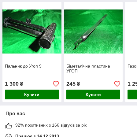
Пальник до Угоп 9
Біметалічна пластина
Газо
УГОП
1 300
245
1 2
₴
₴
Купити
Купити
Про нас
92% позитивних з 166 відгуків за рік
Працює з 14.12.2013