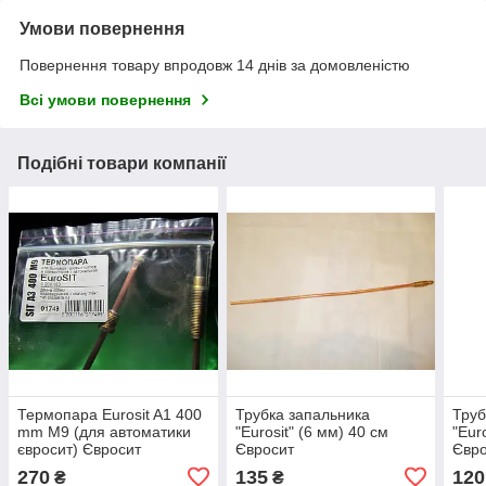
Умови повернення
Повернення товару впродовж 14 днів за домовленістю
Всі умови повернення
Подібні товари компанії
Термопара Eurosit A1 400
Трубка запальника
Труб
mm M9 (для автоматики
"Eurosit" (6 мм) 40 см
"Eur
євросит) Євросит
Євросит
Євр
270
135
120
₴
₴