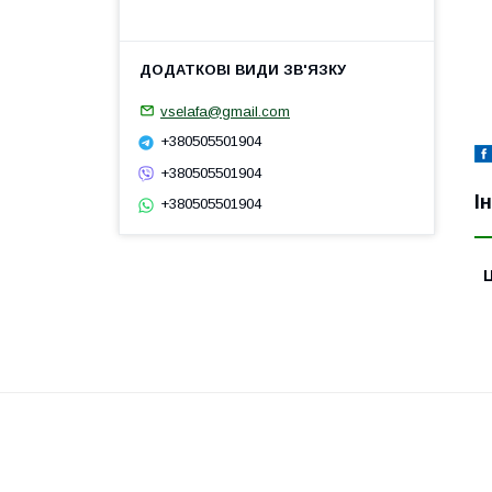
vselafa@gmail.com
+380505501904
+380505501904
І
+380505501904
Ц