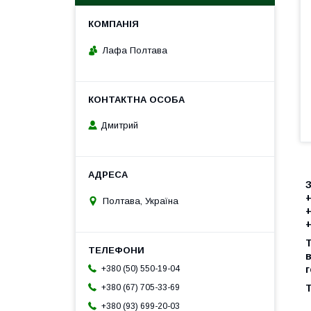
Лафа Полтава
Дмитрий
+
Полтава, Україна
+
+
Т
в
+380 (50) 550-19-04
+380 (67) 705-33-69
Т
+380 (93) 699-20-03