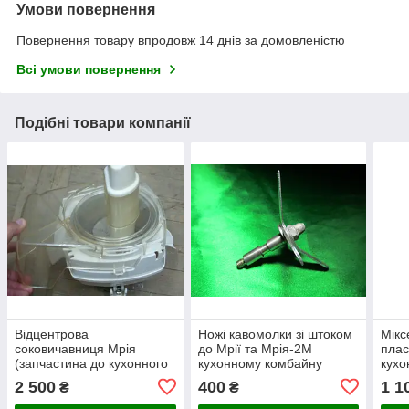
Умови повернення
Повернення товару впродовж 14 днів за домовленістю
Всі умови повернення
Подібні товари компанії
Відцентрова
Ножі кавомолки зі штоком
Мікс
соковичавниця Мрія
до Мрії та Мрія-2М
плас
(запчастина до кухонного
кухонному комбайну
кухо
комбайна Мрія-2М)
Мрія
2 500
400
1 1
₴
₴