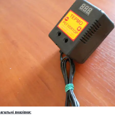
агальні вказівки: