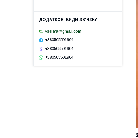
vselafa@gmail.com
+380505501904
+380505501904
+380505501904
З