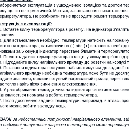
абороняється експлуатація з ушкодженою ізоляцією та дротом те
ому що він не герметичний. Монтаж, завантаження і вивантаження 
ерморегулятора. Не розбирати та не проводити ремонт терморегул
нструкція з експлуатації:
. Вставте вилку терморегулятора в розетку. На індикаторі з'являтьс
овкілля.
. Для встановлення необхідної температури натисніть на позначку 
иготіння індикатора, натискаючи на (-) або (+) встановіть необхід
нопками за 5 секунд індикатор перестане блимати й терморегулят
. Помістіть датчик терморегулятора в місце, у якому потрібно під
. Під'єднайте вилку нагрівального приладу до розетки на корпусі 
. Показання індикатора поступово наближатимуться до заданої те
агрівального приладу необхідна температура може бути не досягну
адане значення, оскільки потужний нагрівальний прилад через теп
ас тепло навіть після вимкнення електроживлення.
. У разі обривання термодатчика на індикаторі світитиметься симв
ідновлюється нормальна робота терморегулятора.
. Після досягнення заданої температури, наприклад, в атласі, п
ього можна робити закладку яєць.
ВАГА!
За недостатньої потужності нагрівального елемента, за
а надмірної потужності нагрівача температура може перевищув