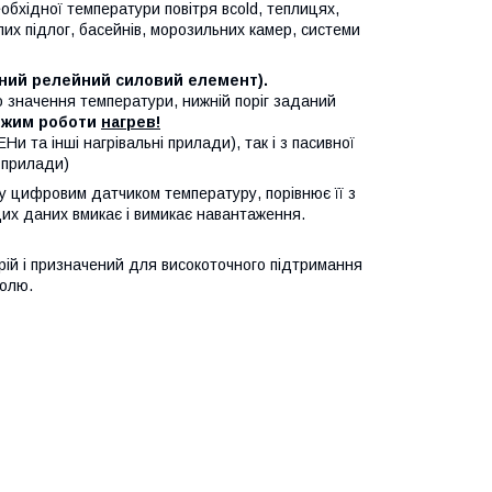
бхідної температури повітря вcold, теплицях,
их підлог, басейнів, морозильних камер, системи
ний релейний силовий елемент).
 значення температури, нижній поріг заданий
ежим роботи
нагрев!
 та інші нагрівальні прилади), так і з пасивної
 прилади)
у цифровим датчиком температуру, порівнює її з
цих даних вмикає і вимикає навантаження.
й і призначений для високоточного підтримання
ролю.