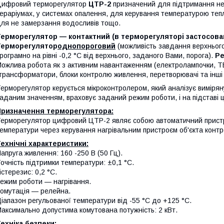
Цифровий терморегулятор
ЦТР-2
призначений для підтримання нео
ераріумах, у системах опалення, для керування температурою тепл
ля не замерзання водосливів тощо.
Терморегулятор — контактний (в терморегуляторі застосова
Терморегулятор
однопороговий
(можливість завдання верхнього
рограмно на рівні -0,2 °C від верхнього, заданого Вами, порога).
Р
ожлива робота як з активним навантаженням (електролампочки, ТЕНи
трансформатори, блоки контролю живлення, перетворювачі та інші
ерморегулятор керується мікроконтролером, який аналізує вимірян
аданим значенням, враховує заданий режим роботи, і на підставі 
Призначення терморегулятора:
ерморегулятор цифровий ЦТР-2 являє собою автоматичний пристрі
емператури через керування нагрівальним пристроєм об'єкта конт
ехнічні характеристики:
апруга живлення: 160 -250 В (50 Гц).
очність підтримки температури: ±0,1 °С.
істерезис: 0,2 °С.
ежим роботи — нагрівання.
омутація — релейна.
іапазон регульованої температури від -55 °C до +125 °C.
аксимально допустима комутована потужність: 2 кВт.
ехніка безпеки: