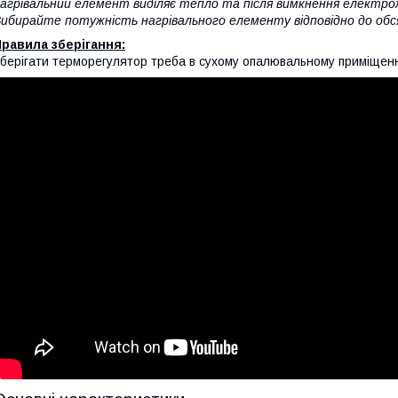
агрівальний елемент виділяє тепло та після вимкнення електро
ибирайте потужність нагрівального елементу відповідно до обс
равила зберігання:
берігати терморегулятор треба в сухому опалювальному приміщенні