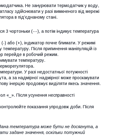
рмодатчика. Не занурювати термодатчик у воду,
атласу здійснювати у разі вимкненого від мережі
ятора в під'єднаному стані.
я 3 чортоньки (---), а потім індикує температура
(-) або (+), індикатор почне блимати. У режимі
ну температуру. Після припинення маніпуляцій із
ор перейде в робочий режим.
тримувати температуру.
терморегулятора.
мператури. У разі недостатньої потужності
та, а за надмірної надмірної може проскакувати
лову інерцію продовжує виділяти якесь значення.
ол «_». Після усунення несправності
роконтролюйте показання упродовж доби. Після
дана температура може бути не досягнута, а
ати задане значення, оскільки потужний