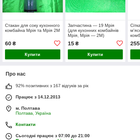
Стакан для соку кухонного
Запчастина — 19 Мрія
Сітк
комбайна Мрія та Мрія 2М
(для кухонних комбайнів
м'яс
Мрія, Мрія — 2М)
комб
60
15
255
₴
₴
Купити
Купити
Про нас
92% позитивних з 167 відгуків за рік
Працює з 14.12.2013
м. Полтава
Полтава, Україна
Контакти
Сьогодні працює з 07:00 до 21:00