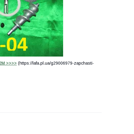
-2М >>>>
(https://lafa.pl.ua/g29006979-zapchasti-