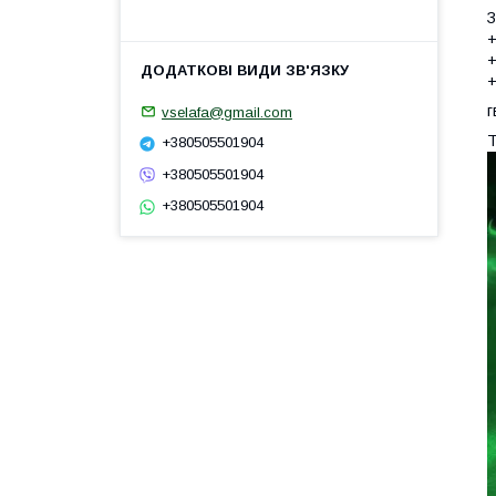
З
+
+
+
г
vselafa@gmail.com
Т
+380505501904
+380505501904
+380505501904