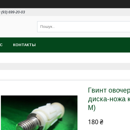
 (93) 699-20-03
АС
КОНТАКТЫ
Гвинт овочер
диска-ножа к
М)
180 ₴