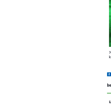
У
k
І
Ц