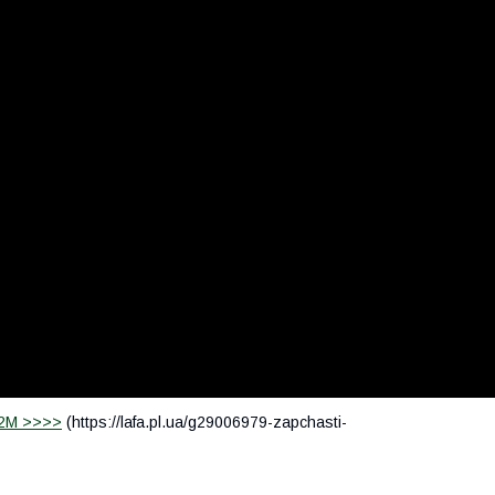
-2М >>>>
(https://lafa.pl.ua/g29006979-zapchasti-