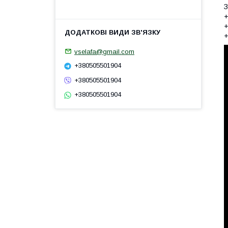
З
+
+
+
vselafa@gmail.com
+380505501904
+380505501904
+380505501904