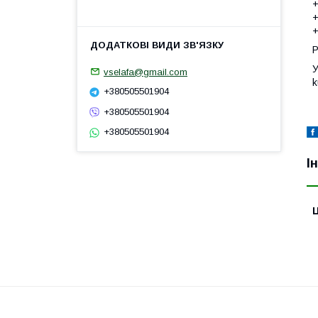
+
+
+
Р
У
vselafa@gmail.com
k
+380505501904
+380505501904
+380505501904
І
Ц