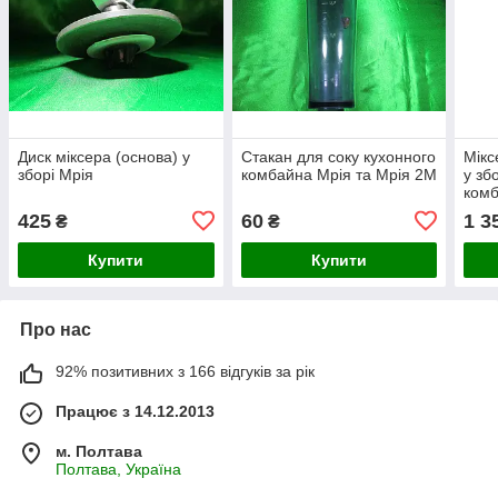
Диск міксера (основа) у
Стакан для соку кухонного
Мікс
зборі Мрія
комбайна Мрія та Мрія 2М
у зб
комб
425
60
1 3
₴
₴
Купити
Купити
Про нас
92% позитивних з 166 відгуків за рік
Працює з 14.12.2013
м. Полтава
Полтава, Україна