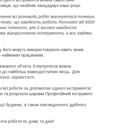
ою цього інструмента можна самостійно
хівців, що неабияк заощаджує ваші гроші.
тання всі різновиди робіт виконуються точніше,
тому, що швидкість роботи Renovator від 8500
ьки точності, але й високої швидкості
ому використанню інструмента, а все завдяки
у його можуть використовувати навіть жінки.
 найманих працівників.
люваного об'єкта. Електролеза можна
я до найбільш важкодоступних місць. Для
ізної зернистості.
 всі роботи за допомогою одного інструмента!
ти та розрізати шарами Професійний інструмент
ції будинку, а також повсякденного дрібного
нтні роботи по дому та дачі!