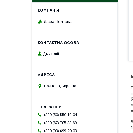
Лафа Полтава
Дмитрий
Полтава, Україна
П
п
б
с
е
+380 (50) 550-19-04
В
+380 (67) 705-33-69
п
+380 (93) 699-20-03