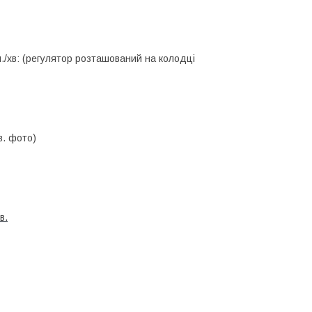
./хв: (регулятор розташований на колодці
в. фото)
в.