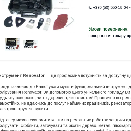
+380 (50) 550-19-04
повернення товару п
Інструмент Renovator
— це професійна потужність за доступну ці
редставляємо до Вашої уваги мультифункціональний інструмент д
олірування Renovator. За допомогою цього унікального приладу Ви
удь-яку поверхню, чи то деревина, чи то метал! Практично всі ре
амостійно, не вдаючись до послуг найманих працівників. реноватор 
лектроінструмент купити.
ідтепер можна економити кошти на ремонтних роботах завдяки од
олірувати, скоблити, заточувати та різати дерево, метал, гіпсокар