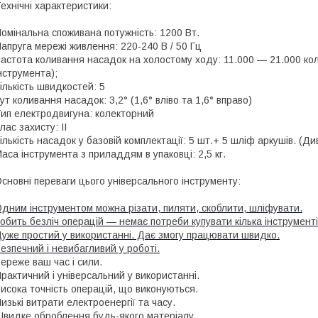
ехнічні характеристики:
омінальна споживана потужність: 1200 Вт.
апруга мережі живлення: 220-240 В / 50 Гц
астота коливання насадок на холостому ходу: 11.000 — 21.000 кол
нструмента);
ількість швидкостей: 5
ут коливання насадок: 3,2° (1,6° вліво та 1,6° вправо)
ип електродвигуна: колекторний
лас захисту: II
ількість насадок у базовій комплектації: 5 шт.+ 5 шліф аркушів. (Ди
аса інструмента з приладдям в упаковці: 2,5 кг.
сновні переваги цього універсального інструменту:
дним інструментом можна різати, пиляти, скоблити, шліфувати.
обить безліч операцій — немає потреби купувати кілька інструменті
уже простий у використанні. Дає змогу працювати швидко.
езпечний і невибагливий у роботі.
ереже ваш час і сили.
рактичний і універсальний у використанні.
исока точність операцій, що виконуються.
изькі витрати електроенергії та часу.
видке оброблення будь-якого матеріалу.