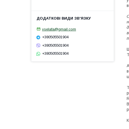
у
в
О
н
д
vselafa@gmail.com
в
+380505501904
т
+380505501904
Щ
+380505501904
Т
А
в
ш
Т
р
R
В
р
К