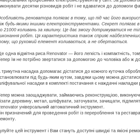
ніверсальних професійних електроінструментів у світі. За допомог
иконувати десятки різновидів робіт і не вдаватися до допомоги фа
собливість реноватора полягає в тому, що під час його викорис
іж будь-якими іншими електроінструментами. Секрет полягає в 
о 21000 коливань за хвилину. Це дає змогу дотримуватися не тіл
иконання робіт. Ця характеристика також сприяє найбезпечніш
ому, що рухомий елемент коливається, а не обертається.
е одна відмітна риса Renovator — його легкість і компактність, том
епер їм не потрібно звертатися за допомогою до чоловіка або ж до
 трикутна насадка допомагає дістатися до кожного куточка оброб
становлювати під будь-яким кутом, завдяки цьому можна дістатис
ліфувальної насадки в комплекті постачання є наждачні накладки р
епер можна заощаджувати, займаючись реконструкцією, виконуючи
ізати деревину, метал, шліфувати, заточувати, зачищати, підпиля
enovator універсальний автоматичний інструмент.
ін призначений для проведення робіт із перероблення та реставра
емонту.
упуйте цей інструмент і Вам стануть доступні швидкі та якісні ремо