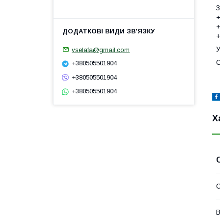
З
+
+
+
У
vselafa@gmail.com
С
+380505501904
+380505501904
+380505501904
Х
В