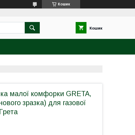
Кошик
Кошик
нка малої комфорки GRETA,
ового зразка) для газової
Грета