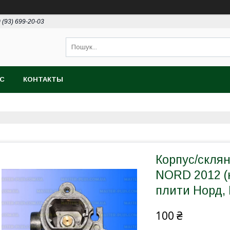
 (93) 699-20-03
АС
КОНТАКТЫ
Корпус/скля
NORD 2012 (н
плити Норд, 
100 ₴