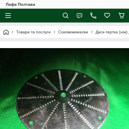
Лафа Полтава
Товари та послуги
Соковижималки
Диск-тертка (ніж)