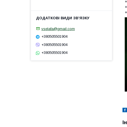
+
+
+
vselafa@gmail.com
+380505501904
+380505501904
+380505501904
І