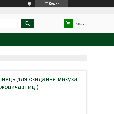
Кошик
Кошик
бінець для скидання макуха
оковичавниці)