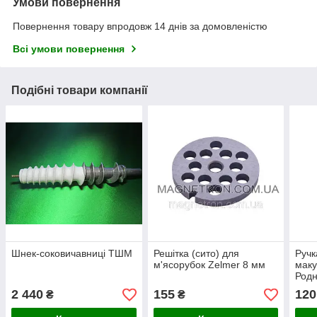
Умови повернення
Повернення товару впродовж 14 днів за домовленістю
Всі умови повернення
Подібні товари компанії
Шнек-соковичавниці ТШМ
Решітка (сито) для
Ручк
м'ясорубок Zelmer 8 мм
маку
Родн
2 440
155
120
₴
₴