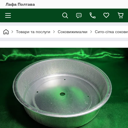
Лафа Полтава
Товари та послуги
Соковижималки
Сито-сітка соков