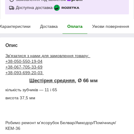
Доступна доставка
Характеристики
Доставка
Оплата
Умови повернення
Опис
Зв'язатися з нами для замовлення товару:
+38-050-550-19-04
+38-067-705-33-69
+38-093-699-20-03
Шестірня средняя
, Ø 66 мм
кількість зубчиків — 11 і 65
висота 37,5 мм
Робимо ремонт м'ясорубок Белвар/Амкодор/Помічниця/
КЕМ-36