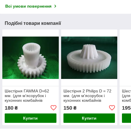
Всі умови повернення
Подібні товари компанії
Шестірня ГАММА D=62
Шестірня 2 Philips D = 72
Шест
мм. (для м'ясорубок і
мм. (для м'ясорубок і
(для
кухонних комбайнів
кухонних комбайнів
комб
Gamma)
Філліпс)
КЕМ-
180
150
195
₴
₴
Купити
Купити