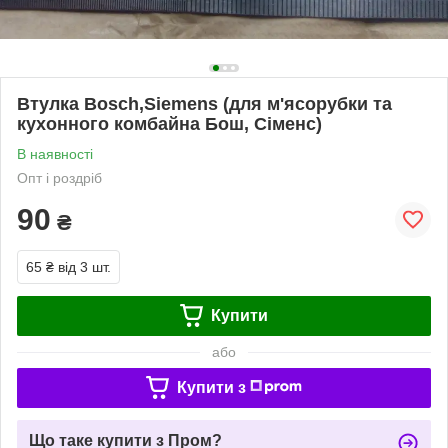
Втулка Bosch,Siemens (для м'ясорубки та
кухонного комбайна Бош, Сіменс)
В наявності
Опт і роздріб
90
₴
65 ₴
від 3 шт.
Купити
або
Купити з
Що таке купити з Пром?