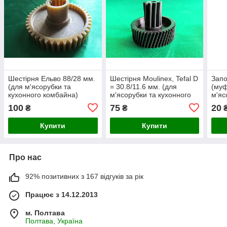
Шестірня Ельво 88/28 мм.
Шестірня Moulinex, Tefal D
Запо
(для м'ясорубки та
= 30.8/11.6 мм. (для
(муф
кухонного комбайна)
м'ясорубки та кухонного
м'яс
комбайна Мулінекс,
комб
100
75
20
₴
₴
Тефаль)
Купити
Купити
Про нас
92% позитивних з 167 відгуків за рік
Працює з 14.12.2013
м. Полтава
Полтава, Україна