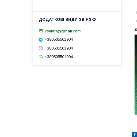
Т
т
д
vselafa@gmail.com
+380505501904
+380505501904
+380505501904