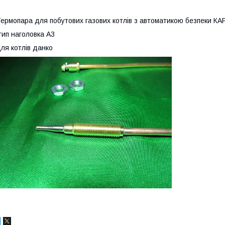
ермопара для побутових газових котлів з автоматикою безпеки КАР
ип наголовка А3
ля котлів данко