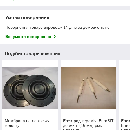
Умови повернення
Повернення товару впродовж 14 днів за домовленістю
Всі умови повернення
Подібні товари компанії
Мембрана на левівську
Електрод кераміч. EuroSIT
Елек
колонку
довжин. (16 мм) різь
Euro
Євросит
Євр