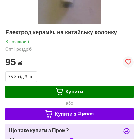
Електрод кераміч. на китайську колонку
В наявності
Опт і роздріб
95
₴
75 ₴
від 3 шт.
Купити
або
Купити з
Що таке купити з Пром?