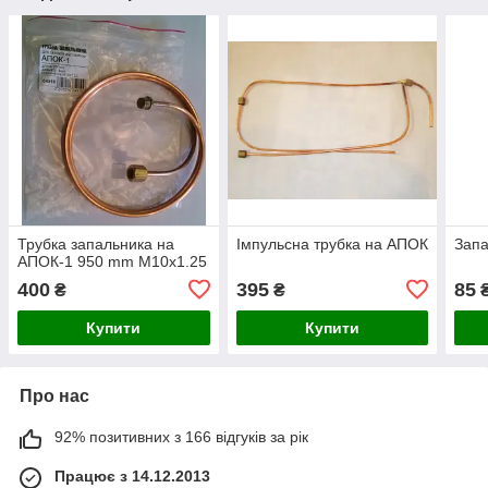
Трубка запальника на
Імпульсна трубка на АПОК
Запа
АПОК-1 950 mm M10x1.25
400
395
85
₴
₴
Купити
Купити
Про нас
92% позитивних з 166 відгуків за рік
Працює з 14.12.2013