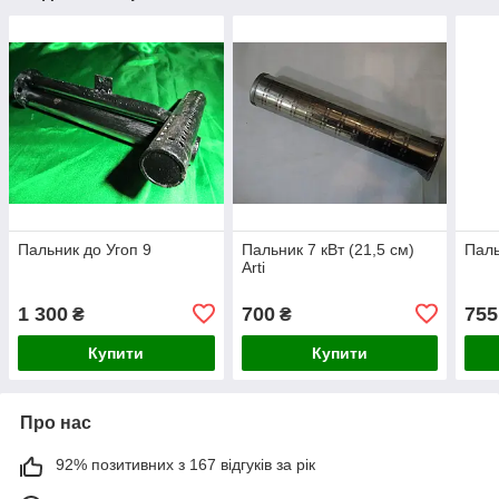
Пальник до Угоп 9
Пальник 7 кВт (21,5 см)
Паль
Arti
1 300
700
755
₴
₴
Купити
Купити
Про нас
92% позитивних з 167 відгуків за рік