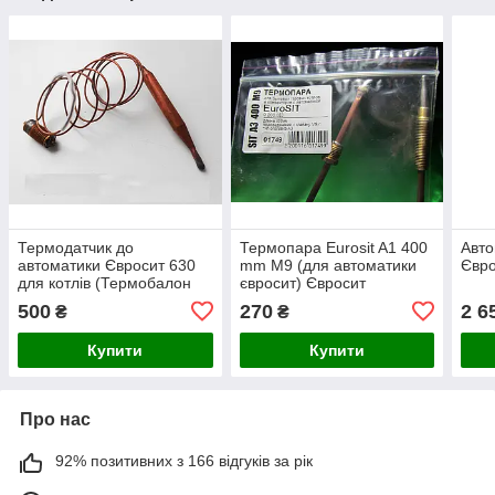
Термодатчик до
Термопара Eurosit A1 400
Авто
автоматики Євросит 630
mm M9 (для автоматики
Євр
для котлів (Термобалон
євросит) Євросит
Eurosit-630)
500
270
2 6
₴
₴
Купити
Купити
Про нас
92% позитивних з 166 відгуків за рік