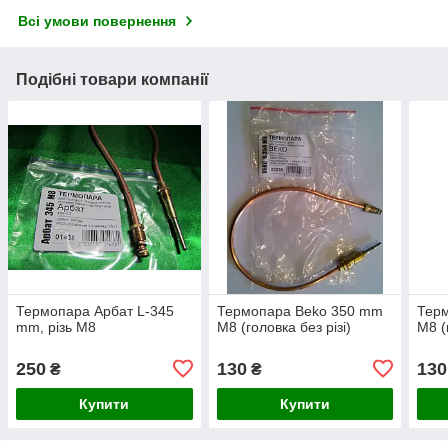
Всі умови повернення
Подібні товари компанії
Термопара Арбат L-345
Термопара Beko 350 mm
Тер
mm, різь M8
M8 (головка без різі)
M8 (
250
130
130
₴
₴
Купити
Купити