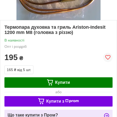
Термопара духовка та гриль Ariston-Indesit
1200 mm M8 (головка з різзю)
В наявності
Опт і роздріб
195
₴
165 ₴
від 5 шт.
Купити
або
Купити з
Що таке купити з Пром?