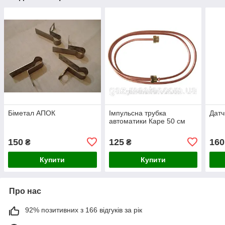
Біметал АПОК
Імпульсна трубка
Датч
автоматики Каре 50 см
150
125
160
₴
₴
Купити
Купити
Про нас
92% позитивних з 166 відгуків за рік