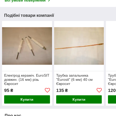
Всі умови повернення
Подібні товари компанії
Електрод кераміч. EuroSIT
Трубка запальника
Труб
довжин. (16 мм) різь
"Eurosit" (6 мм) 40 см
"Eur
Євросит
Євросит
Євр
95
135
120
₴
₴
Купити
Купити
Про нас