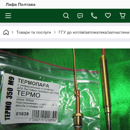
Лафа Полтава
Товари та послуги
ГГУ до котлів/автоматика/запчастини