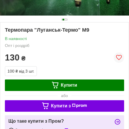
Термопара "Луганськ-Термо" М9
В наявності
Опт і роздріб
130
₴
100 ₴
від 3 шт.
Купити
або
Купити з
Що таке купити з Пром?