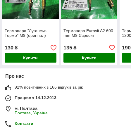
Термопара "Луганськ-
Термопара Eurosit A2 600
Терм
Термо" М9 (оригінал)
mm M9 Євросит
120
130
135
190
₴
₴
Купити
Купити
Про нас
92% позитивних з 166 відгуків за рік
Працює з 14.12.2013
м. Полтава
Полтава, Україна
Контакти