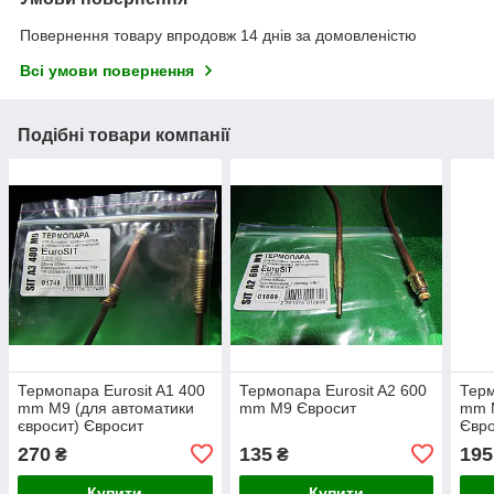
Повернення товару впродовж 14 днів за домовленістю
Всі умови повернення
Подібні товари компанії
Термопара Eurosit A1 400
Термопара Eurosit A2 600
Терм
mm M9 (для автоматики
mm M9 Євросит
mm 
євросит) Євросит
Євр
270
135
195
₴
₴
Купити
Купити