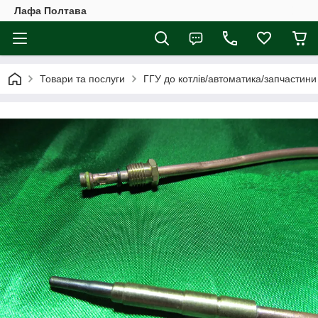
Лафа Полтава
Товари та послуги
ГГУ до котлів/автоматика/запчастини