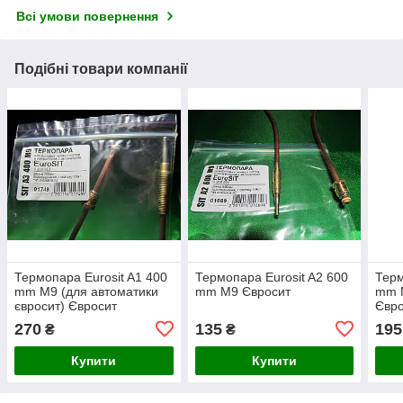
Всі умови повернення
Подібні товари компанії
Термопара Eurosit A1 400
Термопара Eurosit A2 600
Терм
mm M9 (для автоматики
mm M9 Євросит
mm 
євросит) Євросит
Євр
270
135
195
₴
₴
Купити
Купити