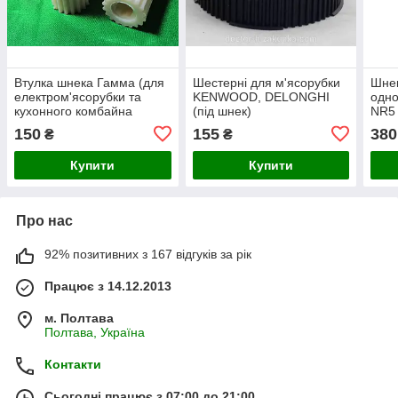
Втулка шнека Гамма (для
Шестерні для м'ясорубки
Шнек
електром'ясорубки та
KENWOOD, DELONGHI
одно
кухонного комбайна
(під шнек)
NR5
Запобіжна вставка
150
155
380
₴
₴
Gamma)
Купити
Купити
Про нас
92% позитивних з 167 відгуків за рік
Працює з 14.12.2013
м. Полтава
Полтава, Україна
Контакти
Сьогодні працює з 07:00 до 21:00