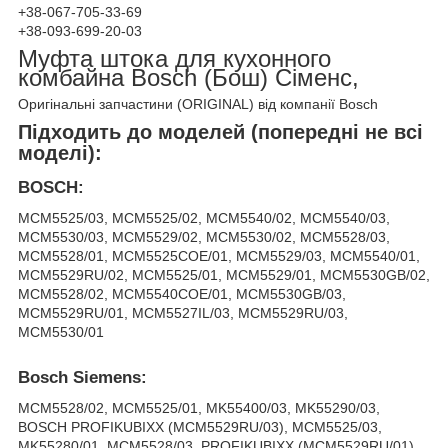
+38-067-705-33-69
+38-093-699-20-03
Муфта штока для кухонного
комбайна Bosch (Бош) Сіменс,
Оригінальні запчастини (ORIGINAL) від компанії Bosch
Підходить до моделей (попередні не всі
моделі):
BOSCH:
MCM5525/03, MCM5525/02, MCM5540/02, MCM5540/03,
MCM5530/03, MCM5529/02, MCM5530/02, MCM5528/03,
MCM5528/01, MCM5525COE/01, MCM5529/03, MCM5540/01,
MCM5529RU/02, MCM5525/01, MCM5529/01, MCM5530GB/02,
MCM5528/02, MCM5540COE/01, MCM5530GB/03,
MCM5529RU/01, MCM5527IL/03, MCM5529RU/03,
MCM5530/01
Bosch Siemens:
MCM5528/02, MCM5525/01, MK55400/03, MK55290/03,
BOSCH PROFIKUBIXX (MCM5529RU/03), MCM5525/03,
MK55280/01, MCM5528/03, PROFIKUBIXX (MCM5529RU/01),