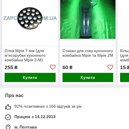
Сітка Мрія 7 мм (для
Стакан для соку кухонного
Кіль
м'ясорубки кухонного
комбайна Мрія та Мрія 2М
(для
комбайна Мрія 2-М)
комб
ОБР
255
60
15
₴
₴
Купити
Купити
Про нас
92% позитивних з 166 відгуків за рік
Працює з 14.12.2013
м. Полтава