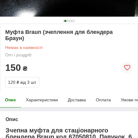
Муфта Braun (зчеплення для блендера
Браун)
Немає в наявності
Опт і роздріб
150
₴
120 ₴
від 3 шт.
Опис
Характеристики
Доставка
Оплата
Умови п
Опис
Зчепна муфта для стаціонарного
блендера Braun код 67050810. Павучок, 6