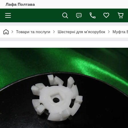
Лафа Полтава
Товари та послуги
Шестерні для м'ясорубок
Муфта B