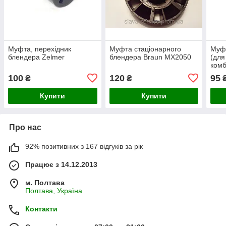
Муфта, перехідник
Муфта стаціонарного
Муфт
блендера Zelmer
блендера Braun MX2050
(для
комб
100
120
95
₴
₴
Купити
Купити
Про нас
92% позитивних з 167 відгуків за рік
Працює з 14.12.2013
м. Полтава
Полтава, Україна
Контакти