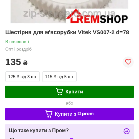
Шестірня для м'ясорубки Vitek VS007-2 d=78
В наявності
Опт і роздріб
135
₴
125 ₴
від 3 шт.
115 ₴
від 5 шт.
Купити
або
Купити з
Що таке купити з Пром?