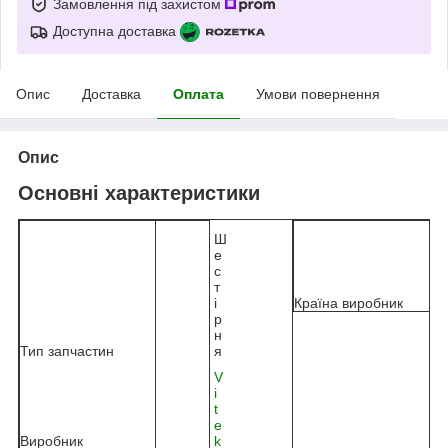
Замовлення під захистом
Доступна доставка
Опис
Доставка
Оплата
Умови повернення
Опис
Основні характеристики
Ш
е
с
т
і
Країна виробник
р
н
Тип запчастин
я
V
i
t
e
Виробник
k