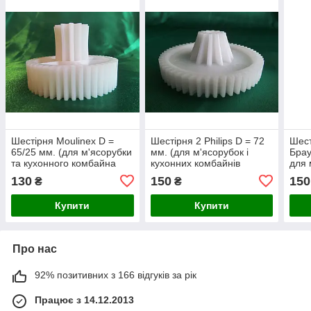
Шестірня Moulinex D =
Шестірня 2 Philips D = 72
Шест
65/25 мм. (для м'ясорубки
мм. (для м'ясорубок і
Брау
та кухонного комбайна
кухонних комбайнів
для 
Мулінекс)
Філліпс)
комб
130
150
150
₴
₴
Купити
Купити
Про нас
92% позитивних з 166 відгуків за рік
Працює з 14.12.2013