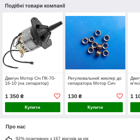
Подібні товари компанії
Двигун Мотор Січ ПК-70-
Регулювальний жиклер до
Двиг
16-10 (на сепаратор)
сепаратора Мотор Сич
м'яс
1 350
130
1 1
₴
₴
Купити
Купити
Про нас
92% позитивних з 167 відгуків за рік