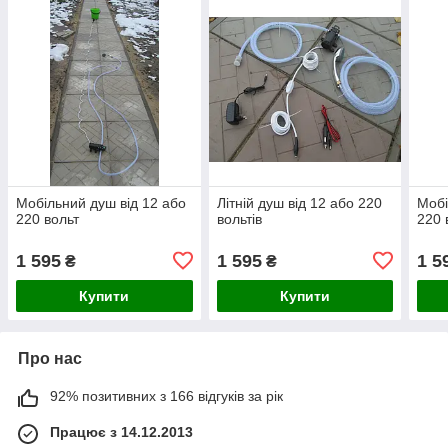
Мобільний душ від 12 або
Літній душ від 12 або 220
Мобі
220 вольт
вольтів
220 
1 595
1 595
1 5
₴
₴
Купити
Купити
Про нас
92% позитивних з 166 відгуків за рік
Працює з 14.12.2013