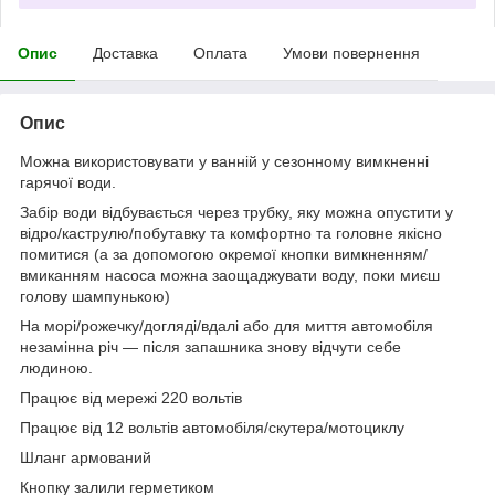
Опис
Доставка
Оплата
Умови повернення
Опис
Можна використовувати у ванній у сезонному вимкненні
гарячої води.
Забір води відбувається через трубку, яку можна опустити у
відро/каструлю/побутавку та комфортно та головне якісно
помитися (а за допомогою окремої кнопки вимкненням/
вмиканням насоса можна заощаджувати воду, поки миєш
голову шампунькою)
На морі/рожечку/догляді/вдалі або для миття автомобіля
незамінна річ — після запашника знову відчути себе
людиною.
Працює від мережі 220 вольтів
Працює від 12 вольтів автомобіля/скутера/мотоциклу
Шланг армований
Кнопку залили герметиком