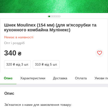
Шнек Moulinex (154 мм) (для м'ясорубки та
кухонного комбайна Мулінекс)
Немає в наявності
Опт і роздріб
340
₴
320 ₴
від 3 шт.
310 ₴
від 5 шт.
Опис
Характеристики
Доставка
Оплата
Умови п
Опис
Зв'язатися з нами для замовлення товару: