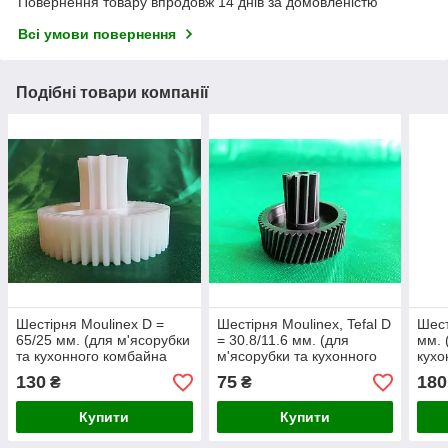
Повернення товару впродовж 14 днів за домовленістю
Всі умови повернення
Подібні товари компанії
Шестірня Moulinex D =
Шестірня Moulinex, Tefal D
Шест
65/25 мм. (для м'ясорубки
= 30.8/11.6 мм. (для
мм. 
та кухонного комбайна
м'ясорубки та кухонного
кухо
Мулінекс)
комбайна Мулінекс,
130
75
180
₴
₴
Тефаль)
Купити
Купити