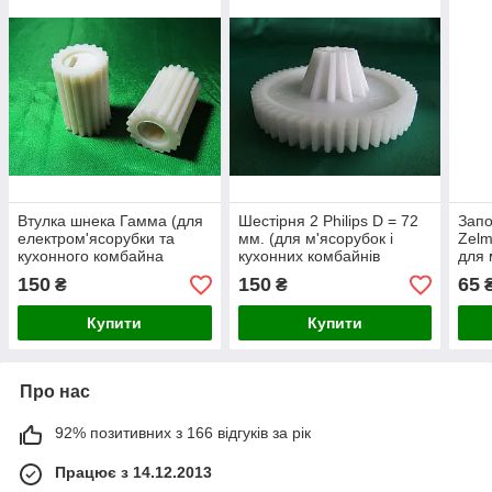
Втулка шнека Гамма (для
Шестірня 2 Philips D = 72
Запо
електром'ясорубки та
мм. (для м'ясорубок і
Zelm
кухонного комбайна
кухонних комбайнів
для 
Запобіжна вставка
Філліпс)
кухо
150
150
65
₴
₴
Gamma)
Купити
Купити
Про нас
92% позитивних з 166 відгуків за рік
Працює з 14.12.2013