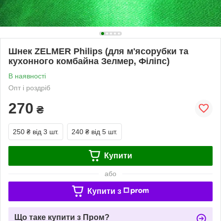
Шнек ZELMER Philips (для м'ясорубки та
кухонного комбайна Зелмер, Філіпс)
В наявності
Опт і роздріб
270
₴
250 ₴
від 3 шт.
240 ₴
від 5 шт.
Купити
або
Купити з
Що таке купити з Пром?