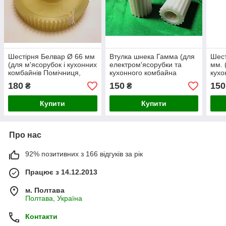
Шестірня Белвар Ø 66 мм
Втулка шнека Гамма (для
Шест
(для м'ясорубок і кухонних
електром'ясорубки та
мм. 
комбайнів Помічниця,
кухонного комбайна
кухо
КЕМ-36, Амкодор)
Запобіжна вставка
Філл
180
150
150
₴
₴
Gamma)
Купити
Купити
Про нас
92% позитивних з 166 відгуків за рік
Працює з 14.12.2013
м. Полтава
Полтава, Україна
Контакти