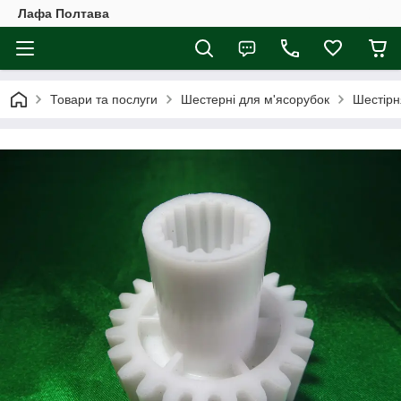
Лафа Полтава
Товари та послуги
Шестерні для м'ясорубок
Шестірн