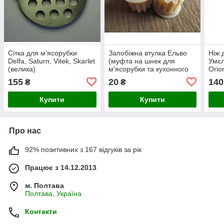
Сітка для м'ясорубки
Запобіжна втулка Ельво
Ніж 
Delfa, Saturn, Vitek, Skarlet
(муфта на шнек для
Умєл
(велика)
м'ясорубки та кухонного
Orio
комбайна)
Scar
155
20
140
₴
₴
Купити
Купити
Про нас
92% позитивних з 167 відгуків за рік
Працює з 14.12.2013
м. Полтава
Полтава, Україна
Контакти