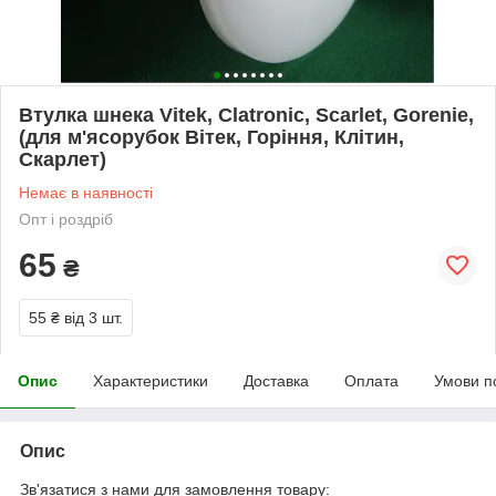
Втулка шнека Vitek, Clatronic, Scarlet, Gorenie,
(для м'ясорубок Вітек, Горіння, Клітин,
Скарлет)
Немає в наявності
Опт і роздріб
65
₴
55 ₴
від 3 шт.
Опис
Характеристики
Доставка
Оплата
Умови п
Опис
Зв'язатися з нами для замовлення товару: