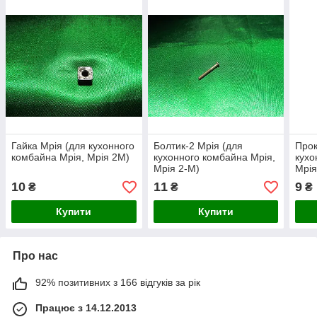
Гайка Мрія (для кухонного
Болтик-2 Мрія (для
Прок
комбайна Мрія, Мрія 2М)
кухонного комбайна Мрія,
кухо
Мрія 2-М)
Мрія
10
11
9
₴
₴
₴
Купити
Купити
Про нас
92% позитивних з 166 відгуків за рік
Працює з 14.12.2013