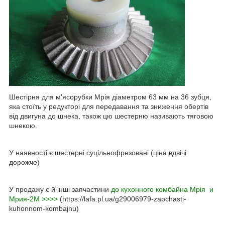
Шестірня для м'ясорубки Мрія діаметром 63 мм на 36 зубця,
яка стоїть у редукторі для передавання та зниження обертів
від двигуна до шнека, також цю шестерню називають тяговою
шнекою.
У наявності є шестерні суцільнофрезовані (ціна вдвічі
дорожче)
У продажу є й інші запчастини
до кухонного комбайна Мрія и
Мрия-2М >>>>
(https://lafa.pl.ua/g29006979-zapchasti-
kuhonnom-kombajnu)