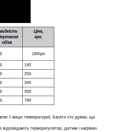
видкість
Ціна,
бертання
грн.
об/хв
0
180грн
0
195
0
250
0
300
0
300
0
790
авлю її вище температури). Багато хто думає, що
е відповідають терморегулятор, датчик і нагрівач.