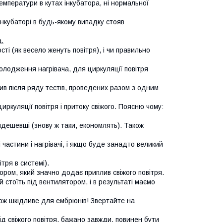
емператури в кутах інкубатора, ні нормальної
інкубаторі в будь-якому випадку стояв
.
сті (як весело женуть повітря), і чи правильно
олодження нагрівача, для циркуляції повітря
тив після ряду тестів, проведених разом з одним
циркуляції повітря і притоку свіжого. Поясню чому:
йдешевші (знову ж таки, економлять). Також
і частини і нагрівачі, і якщо буде занадто великий
тря в системі).
ором, який значно додає приплив свіжого повітря.
 стоїть під вентилятором, і в результаті маємо
ож шкідливе для ембріонів! Звертайте на
ід свіжого повітря, бажано завжди, повинен бути