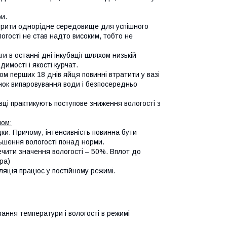
ри.
творити однорідне середовище для успішного
огості не став надто високим, тобто не
 в останні дні інкубації шляхом низькій
имості і якості курчат.
м перших 18 днів яйця повинні втратити у вазі
унок випаровування води і безпосередньо
вці практикують поступове зниження вологості з
ном:
ки. Причому, інтенсивність повинна бути
льшення вологості понад норми.
печити значення вологості – 50%. Вплот до
ра)
иляція працює у постійному режимі.
ання температури і вологості в режимі