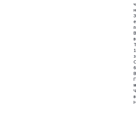
ч
н
З
е
п
В
в
Т
1
з
О
6
В
П
м
Ч
в
Н