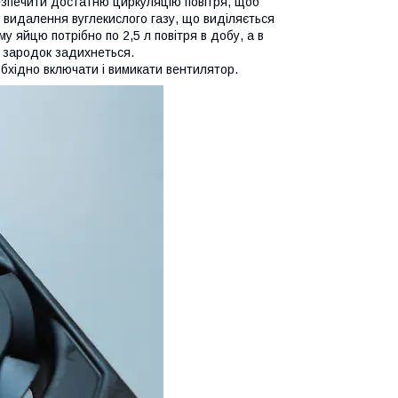
езпечити достатню циркуляцію повітря, щоб
я видалення вуглекислого газу, що виділяється
у яйцю потрібно по 2,5 л повітря в добу, а в
і, зародок задихнеться.
бхідно включати і вимикати вентилятор.