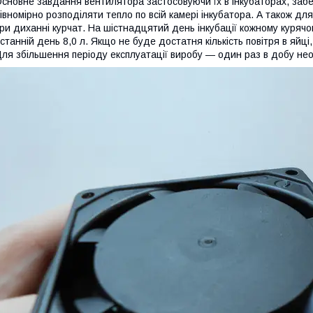
сновне завдання вентилятора застосовуючи їх в інкубаторах, заб
івномірно розподіляти тепло по всій камері інкубатора. А також дл
ри диханні курчат. На шістнадцятий день інкубації кожному курячом
станній день 8,0 л. Якщо не буде достатня кількість повітря в яйц
ля збільшення періоду експлуатації виробу ― один раз в добу нео