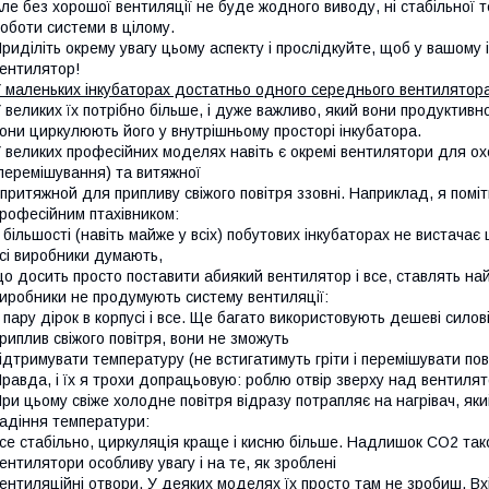
ле без хорошої вентиляції не буде жодного виводу, ні стабільної т
оботи системи в цілому.
риділіть окрему увагу цьому аспекту і прослідкуйте, щоб у вашому 
ентилятор!
 маленьких інкубаторах достатньо одного середнього вентилятора
 великих їх потрібно більше, і дуже важливо, який вони продуктивно
они циркулюють його у внутрішньому просторі інкубатора.
 великих професійних моделях навіть є окремі вентилятори для ох
перемішування) та витяжної
 притяжной для припливу свіжого повітря ззовні. Наприклад, я помі
рофесійним птахівником:
 більшості (навіть майже у всіх) побутових інкубаторах не вистачає 
сі виробники думають,
о досить просто поставити абиякий вентилятор і все, ставлять на
иробники не продумують систему вентиляції:
 пару дірок в корпусі і все. Ще багато використовують дешеві силов
риплив свіжого повітря, вони не зможуть
ідтримувати температуру (не встигатимуть гріти і перемішувати пові
равда, і їх я трохи допрацьовую: роблю отвір зверху над вентилят
ри цьому свіже холодне повітря відразу потрапляє на нагрівач, який
адіння температури:
се стабільно, циркуляція краще і кисню більше. Надлишок СО2 так
ентилятори особливу увагу і на те, як зроблені
ентиляційні отвори. У деяких моделях їх просто там не зробиш. Вх