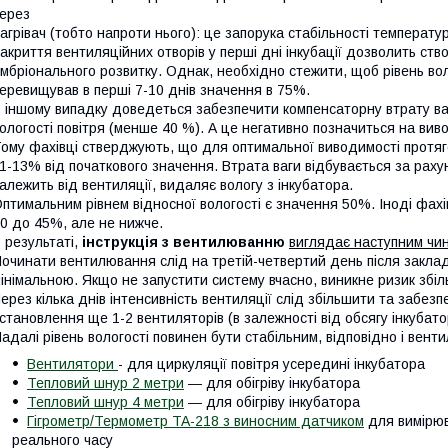
ерез
агрівач (тобто напроти нього): це запорука стабільності температу
акриття вентиляційних отворів у перші дні інкубації дозволить с
мбріонального розвитку. Однак, необхідно стежити, щоб рівень вол
еревищував в перші 7-10 днів значення в 75%.
 іншому випадку доведеться забезпечити компенсаторну втрату ваги
ологості повітря (менше 40 %). А це негативно позначиться на вивод
ому фахівці стверджують, що для оптимальної виводимості протяго
1-13% від початкового значення. Втрата ваги відбувається за рах
алежить від вентиляції, видаляє вологу з інкубатора.
птимальним рівнем відносної вологості є значення 50%. Іноді фахі
0 до 45%, але не нижче.
 результаті,
інструкція з вентилюванню
виглядає наступним чи
очинати вентилювання слід на третій-четвертий день після заклад
інімальною. Якщо не запустити систему вчасно, виникне ризик збі
ерез кілька днів інтенсивність вентиляції слід збільшити та забез
становлення ще 1-2 вентиляторів (в залежності від обсягу інкубато
адалі рівень вологості повинен бути стабільним, відповідно і вент
Вентилятори
- для циркуляції повітря усередині інкубатора
Тепловий шнур 2 метри
― для обігріву інкубатора
Тепловий шнур 4 метри
― для обігріву інкубатора
Гігрометр/Термометр TA-218 з виносним датчиком
для вимірюв
реального часу