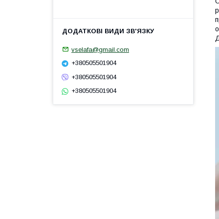
О
р
п
о
Д
vselafa@gmail.com
+380505501904
+380505501904
+380505501904