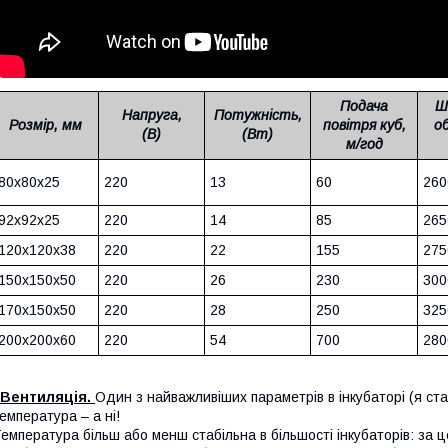
Подача
Ш
Напруга,
Потужність,
Розмір, мм
повітря куб,
о
(В)
(Вт)
м/год
80x80x25
220
13
60
260
92х92х25
220
14
85
265
120х120х38
220
22
155
275
150х150х50
220
26
230
300
170x150x50
220
28
250
325
200x200x60
220
54
700
280
Вентиляція.
Один з найважливіших параметрів в інкубаторі (я ст
емпература – а ні!
емпература більш або менш стабільна в більшості інкубаторів: за ц