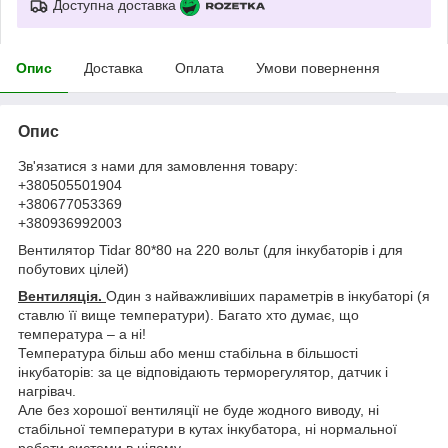
Доступна доставка
Опис
Доставка
Оплата
Умови повернення
Опис
Зв'язатися з нами для замовлення товару:
+380505501904
+380677053369
+380936992003
Вентилятор Tidar 80*80 на 220 вольт (для інкубаторів і для
побутових цілей)
Вентиляція.
Один з найважливіших параметрів в інкубаторі (я
ставлю її вище температури). Багато хто думає, що
температура – а ні!
Температура більш або менш стабільна в більшості
інкубаторів: за це відповідають терморегулятор, датчик і
нагрівач.
Але без хорошої вентиляції не буде жодного виводу, ні
стабільної температури в кутах інкубатора, ні нормальної
роботи системи в цілому.