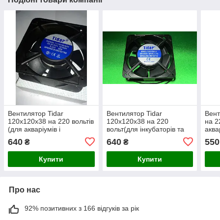
Вентилятор Tidar
Вентилятор Tidar
Вент
120x120x38 на 220 вольтів
120x120x38 на 220
на 2
(для акваріумів і
вольт(для інкубаторів та
аква
побутових цілей)
побутових цілей)
ціле
640
640
550
₴
₴
Купити
Купити
Про нас
92% позитивних з 166 відгуків за рік