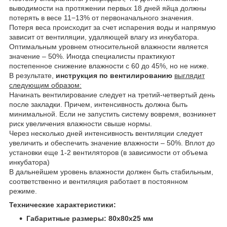
выводимости на протяжении первых 18 дней яйца должны
потерять в весе 11−13% от первоначального значения.
Потеря веса происходит за счет испарения воды и напрямую
зависит от вентиляции, удаляющей влагу из инкубатора.
Оптимальным уровнем относительной влажности является
значение – 50%. Иногда специалисты практикуют
постепенное снижение влажности с 60 до 45%, но не ниже.
В результате,
инструкция по вентилированию
выглядит
следующим образом:
Начинать вентилирование следует на третий-четвертый день
после закладки. Причем, интенсивность должна быть
минимальной. Если не запустить систему вовремя, возникнет
риск увеличения влажности свыше нормы.
Через несколько дней интенсивность вентиляции следует
увеличить и обеспечить значение влажности – 50%. Вплот до
установки еще 1-2 вентиляторов (в зависимости от объема
инкубатора)
В дальнейшем уровень влажности должен быть стабильным,
соответственно и вентиляция работает в постоянном
режиме.
Технические характеристики:
Габаритные размеры: 80x80x25 мм