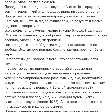
перемішувати повітря в системі).
Правда, і їх я трохи допрацьовую: роблю отвір зверху над
вентилятором, який значно додає приплив свіжого повітря.
При цьому свіже холодне повітря відразу потрапляє на
нагрівач, який стоїть під вентилятором, і в результаті маємо
падіння температури:
все стабільно, циркуляція краще і кисню більше. Надлишок
СО2 також шкідливе для ембріонів! Звертайте на вентилятори
особливу увагу і на те, як зроблені
вентиляційні отвори. У деяких моделях їх просто там не
зробиш. Вхід свіжого повітря, бажано завжди, повинен бути
через
нагреватель (т.е. напротив него): это залог стабильности
температуры.
Закрытие вентиляционных отверстий в первые дни
инкубации позволит создать однородную среду для
успешного эмбрионального развития. Однако, необходимо
следить, чтобы уровень влажности не стал слишком высоким,
т.е. не превышал в первые 7-10 дней значения в 75%.
В противном случае придется обеспечить компенсаторную
потерю веса в последние дни инкубации путем низкой
влажности воздуха (менее 40 %). А это негативно отразится
на выводимости и качестве цыплят.
Поэтому специалисты утверждают, что для оптимальной