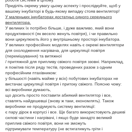
Приділіть окрему увагу цьому аспекту і прослідкуйте, щоб у
вашому інкубаторі в будь-якому випадку стояв вентилятор!
У маленьких інкубаторах достатньо одного середнього
вентилятора.
У великих їх потрібно більше, і дуже важливо, який вони
продуктивності (як весело женуть повітря), і чи правильно
вони циркулюють його у внутрішньому просторі інкубатора.
У великих професійних моделях навіть є окремі вентилятори
для охолодження нагрівача, для циркуляції повітря
(перемішування) та витяжної
/ притяжной для припливу свіжого повітря ззовні. Наприклад,
я помітив після ряду тестів, проведених разом з одним
професійним птахівником:
у більшості (навіть майже у всіх) побутових інкубаторах не
вистачає циркуляції повітря і притоку свіжого. Поясню чому:
всі виробники думають,
що досить просто поставити абиякий вентилятор і все,
ставлять найдешевші (знову ж таки, економлять). Також
виробники не продумують систему вентиляції:
є пару дірок в корпусі і все. Ще багато використовують дешеві
силові частини і нагрівачі, і якщо буде занадто великий
приплив свіжого повітря, вони не зможуть
підтримувати температуру (не встигатимуть гріти і